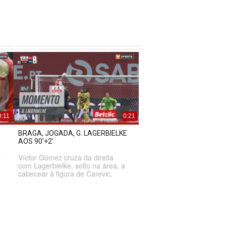
0:11
0:21
BRAGA, JOGADA, G. LAGERBIELKE
AOS 90'+2'
l
Víctor Gómez cruza da direita
com Lagerbielke, solto na área, a
cabecear à figura de Carevic.