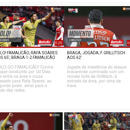
0:25
0
LO! FAMALICÃO, RAFA SOARES
BRAGA, JOGADA, F. GRILLITSCH
S 65', BRAGA 1-2 FAMALICÃO
AOS 62'
LO DO FAMALICÃO! Contra-
Jogada de insistência do ataque
aque conduzido por Gil Dias
bracarense culminada com um
e entra na área e cruza
remate forte de Grillitsch, à
rasado para Rafa Soares, ao
entrada da área, por cima da
gundo poste, atirar para o
trave.
ndo das redes.