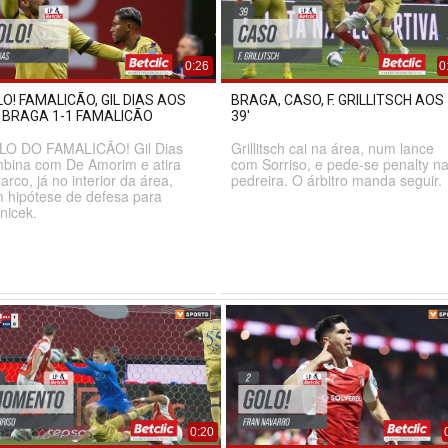
0:26
0
O! FAMALICÃO, GIL DIAS AOS
BRAGA, CASO, F. GRILLITSCH AOS
, BRAGA 1-1 FAMALICÃO
39'
LO DO FAMALICÃO! Gil Dias
Grillitsch cai na área, num lance
bina com De Amorim e atira
com Sorriso, e pede-se penalty n
arco, já no interior da área,
pedreira. O árbitro manda seguir.
 hipótese de defesa para
nicek.
0:20