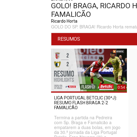
GOLO! BRAGA, RICARDO H
FAMALICÃO
Ricardo Horta
GOLO DO SP. BRAGA! Ricardo Horta remata f
RESUMOS
0:54
LIGA PORTUGAL BETCLIC (30ªJ):
RESUMO FLASH BRAGA 2-2
FAMALICÃO
Termina a partida na Pedreira
com Sp. Braga e Famalicão a
empatarem a duas bolas, em jogo
da 30.ª jornada da Liga Portugal
Betclic. Fran Navarro (2') e