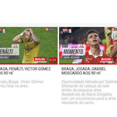
0:24
AGA, PENÁLTI, VICTOR GÓMEZ
BRAGA, JOGADA, GABRIEL
S 90'+6'
MOSCARDO AOS 90'+6'
nalty Braga. Víctor Gómez
Oportunidade falhada por Gabrie
freu falta na área.
Moscardo de cabeça do lado
direito da pequena área.
Assistência de Mario Dorgeles
com um cruzamento para a área
resultante do canto.