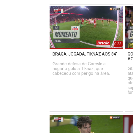
0:23
BRAGA, JOGADA, TIKNAZ AOS 84'
GO
AO
Grande defesa de Carevic a
negar o golo a Tiknaz, que
GO
cabeceou com perigo na área.
at
qu
at
se
fu