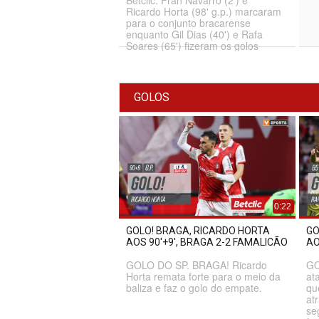
Ricardo Horta (98' g.p.) marcaram
para o conjunto bracarense
enquanto Gil Dias (40') e Rafa
Soares (65') fizeram os golos
famalicenses.
GOLOS
0:22
GOLO! BRAGA, RICARDO HORTA
GO
AOS 90'+9', BRAGA 2-2 FAMALICÃO
AO
GOLO DO SP. BRAGA! Ricardo
GO
Horta remata forte para o meio da
at
baliza e faz o golo do empate.
qu
at
se