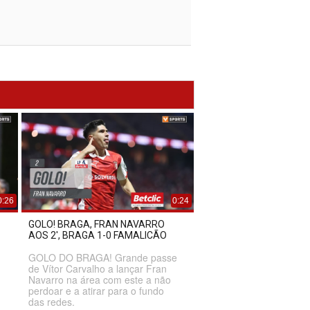
0:26
0:24
GOLO! BRAGA, FRAN NAVARRO
AOS 2', BRAGA 1-0 FAMALICÃO
GOLO DO BRAGA! Grande passe
de Vítor Carvalho a lançar Fran
Navarro na área com este a não
perdoar e a atirar para o fundo
das redes.