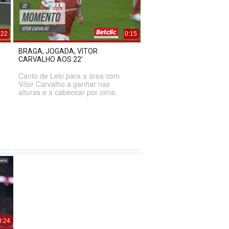
:22
0:15
BRAGA, JOGADA, VITOR
CARVALHO AOS 22'
Canto de Lelo para a área com
a
Vítor Carvalho a ganhar nas
alturas e a cabecear por cima.
0:24