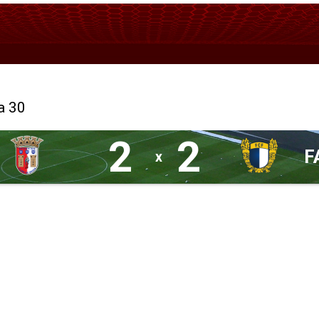
a 30
2
2
F
x