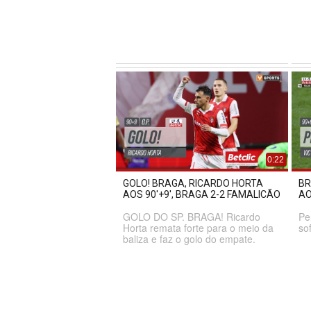
0:22
GOLO! BRAGA, RICARDO HORTA
BR
AOS 90'+9', BRAGA 2-2 FAMALICÃO
AO
GOLO DO SP. BRAGA! Ricardo
Pe
Horta remata forte para o meio da
so
baliza e faz o golo do empate.