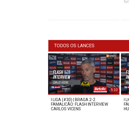
fu
TODOS OS LANCES
5:10
I LIGA (#30) | BRAGA 2-2
I 
FAMALICÃO: FLASH INTERVIEW
FA
CARLOS VICENS
HU