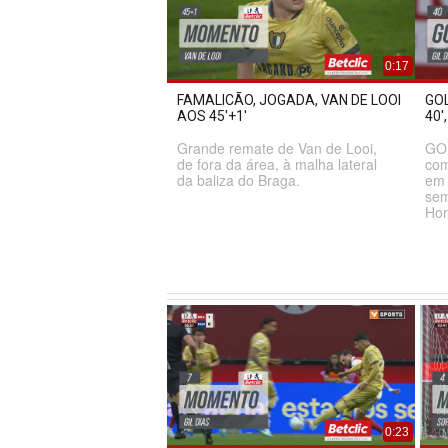
0:17
FAMALICÃO, JOGADA, VAN DE LOOI
GOL
AOS 45'+1'
40'
Grande remate de Van de Looi,
GO
de fora da área, à malha lateral
com
da baliza do Braga.
em 
sem
Hor
0:23