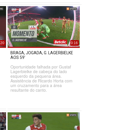
:20
0:16
BRAGA, JOGADA, G. LAGERBIELKE
AOS 59'
Oportunidade falhada por Gustaf
Lagerbielke de cabeça do lado
esquerdo da pequena área.
Assistência de Ricardo Horta com
um cruzamento para a área
resultante do canto.