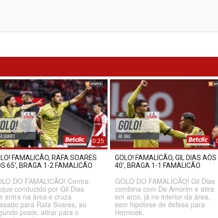
0:25
LO! FAMALICÃO, RAFA SOARES
GOLO! FAMALICÃO, GIL DIAS AOS
S 65', BRAGA 1-2 FAMALICÃO
40', BRAGA 1-1 FAMALICÃO
LO DO FAMALICÃO! Contra-
GOLO DO FAMALICÃO! Gil Dias
aque conduzido por Gil Dias
combina com De Amorim e atira
e entra na área e cruza
em arco, já no interior da área,
rasado para Rafa Soares, ao
sem hipótese de defesa para
gundo poste, atirar para o
Hornicek.