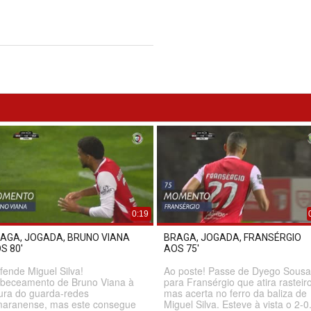
0:19
AGA, JOGADA, BRUNO VIANA
BRAGA, JOGADA, FRANSÉRGIO
S 80'
AOS 75'
fende Miguel Silva!
Ao poste! Passe de Dyego Sousa
beceamento de Bruno Viana à
para Fransérgio que atira rasteiro
gura do guarda-redes
mas acerta no ferro da baliza de
maranense, mas este consegue
Miguel Silva. Esteve à vista o 2-0