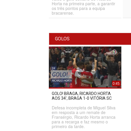
Horta na primeira parte, a garantir
os três pontos para a equipa
bracarense.
GOLOS
0:45
GOLO! BRAGA, RICARDO HORTA
AOS 34', BRAGA 1-0 VITÓRIA SC
Defesa incompleta de Miguel Silva
em resposta a um remate de
Fransérgio, Ricardo Horta arranca
para a recarga e faz mesmo o
primeiro da tarde.