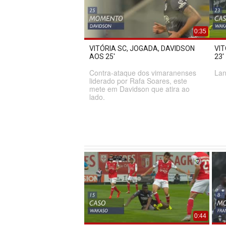
0:35
VITÓRIA SC, JOGADA, DAVIDSON
VI
AOS 25'
23'
Contra-ataque dos vimaranenses
Lan
liderado por Rafa Soares, este
mete em Davidson que atira ao
lado.
0:44