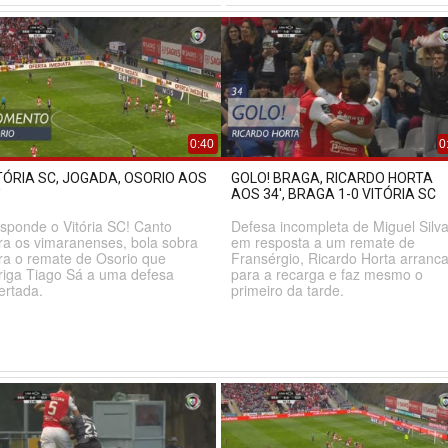
0:40
0
TÓRIA SC, JOGADA, OSORIO AOS
GOLO! BRAGA, RICARDO HORTA
'
AOS 34', BRAGA 1-0 VITÓRIA SC
sponde o Vitória SC! Canto
Defesa incompleta de Miguel Silv
ra os vimaranenses, bola sobra
em resposta a um remate de
ra o remate de Osorio que
Fransérgio, Ricardo Horta arranc
riga Tiago Sá a uma defesa
para a recarga e faz mesmo o
ertada.
primeiro da tarde.