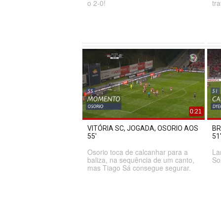
o 2-0!
tr
0:21
VITÓRIA SC, JOGADA, OSORIO AOS
BR
55'
51
Osorio toca de calcanhar para a
La
baliza, na sequência de um canto,
So
mas Tiago Sá consegue segurar.