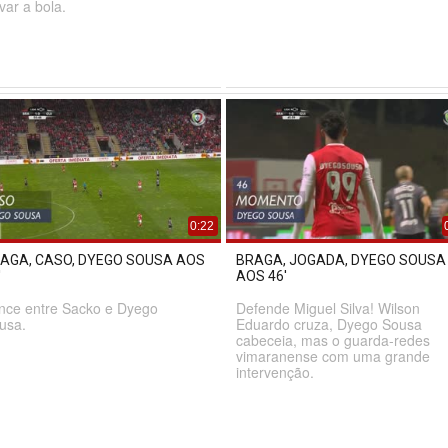
avar a bola.
0:22
AGA, CASO, DYEGO SOUSA AOS
BRAGA, JOGADA, DYEGO SOUSA
'
AOS 46'
nce entre Sacko e Dyego
Defende Miguel Silva! Wilson
usa.
Eduardo cruza, Dyego Sousa
cabeceia, mas o guarda-redes
vimaranense com uma grande
intervenção.