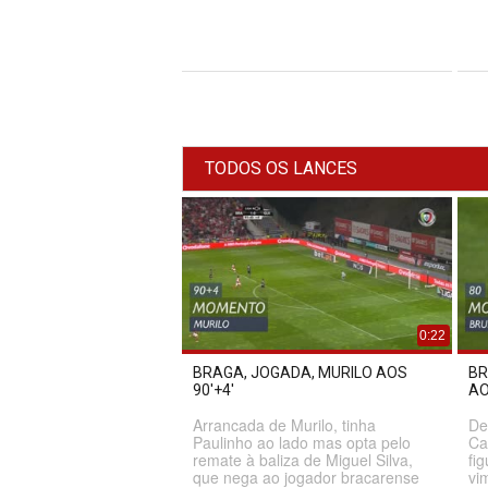
TODOS OS LANCES
0:22
BRAGA, JOGADA, MURILO AOS
BR
90'+4'
AO
Arrancada de Murilo, tinha
De
Paulinho ao lado mas opta pelo
Ca
remate à baliza de Miguel Silva,
fi
que nega ao jogador bracarense
vi