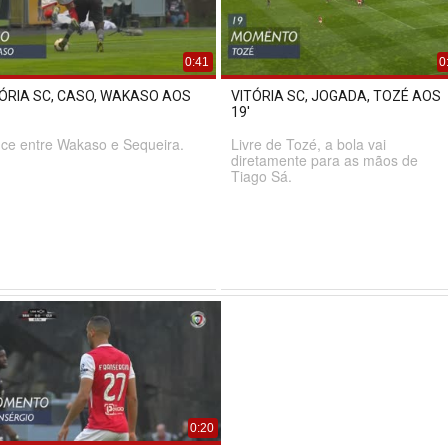
0:41
0
TÓRIA SC, CASO, WAKASO AOS
VITÓRIA SC, JOGADA, TOZÉ AOS
19'
ce entre Wakaso e Sequeira.
Livre de Tozé, a bola vai
diretamente para as mãos de
Tiago Sá.
0:20