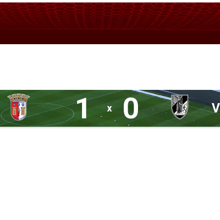
1
0
V
x