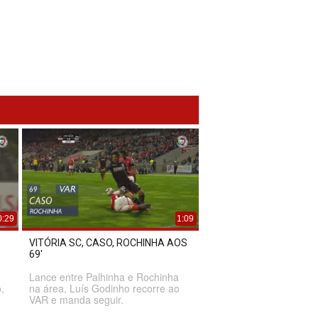
0:29
1:09
VITÓRIA SC, CASO, ROCHINHA AOS
69'
Lance entre Palhinha e Rochinha
,
na área, Luís Godinho recorre ao
VAR e manda seguir.
.