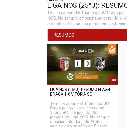
LIGA NOS (25ªJ): RESUM
Termina a partida! Triunfo do SC Braga por 
NOS. No sempre emocionante dérbi do Minho, 
garantir os três pontos para a equipa braca
RESUMOS
1:00
LIGA NOS (25ªJ): RESUMO FLASH
BRAGA 1-0 VITÓRIA SC
Termina a partida! Triunfo do SC
Braga por 1-0 na recepção ao
Vitória SC, em jogo da 25.ª
jornada da Liga NOS. No sempre
emocionante dérbi do Minho,
valeu o golo solitário de Ricardo