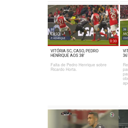
0:30
VITÓRIA SC, CASO, PEDRO
VI
HENRIQUE AOS 38'
36
Falta de Pedro Henrique sobre
Re
Ricardo Horta.
pa
pa
ob
ap