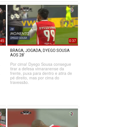
:45
0:37
BRAGA, JOGADA, DYEGO SOUSA
AOS 28'
a
Por cima! Dyego Sousa consegue
tirar a defesa vimaranense da
a
frente, puxa para dentro e atira de
pé direito, mas por cima do
travessão.