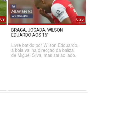
:09
0:25
BRAGA, JOGADA, WILSON
EDUARDO AOS 16'
Livre batido por Wilson Edduardo,
a bola vai na direcção da baliza
de Miguel Silva, mas sai ao lado.