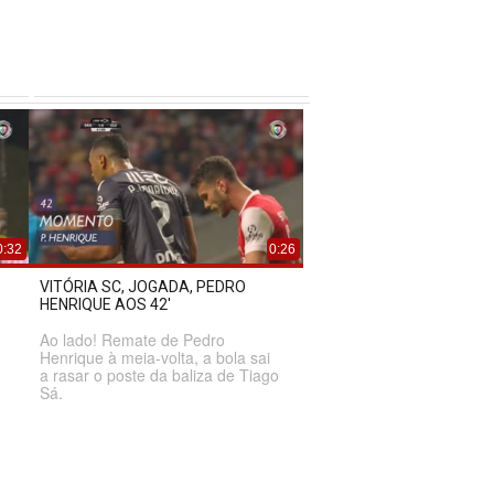
0:32
0:26
VITÓRIA SC, JOGADA, PEDRO
HENRIQUE AOS 42'
Ao lado! Remate de Pedro
Henrique à meia-volta, a bola sai
a rasar o poste da baliza de Tiago
Sá.