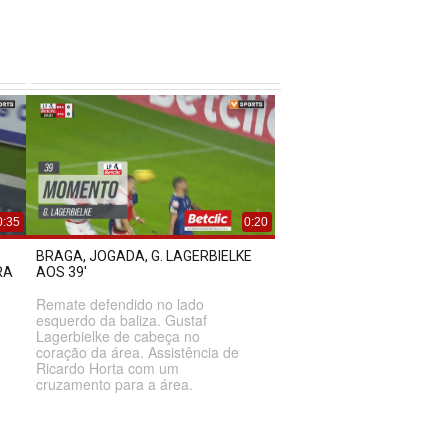
0:35
0:20
BRAGA, JOGADA, G. LAGERBIELKE
RA
AOS 39'
Remate defendido no lado
esquerdo da baliza. Gustaf
Lagerbielke de cabeça no
coração da área. Assistência de
Ricardo Horta com um
cruzamento para a área.