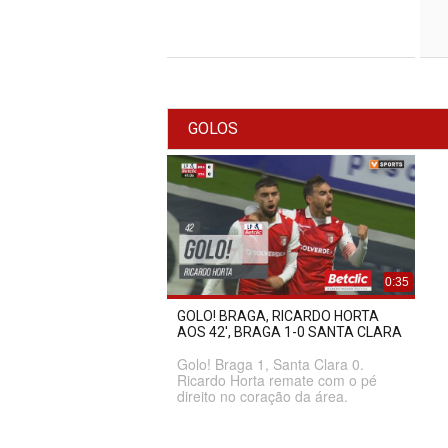
GOLOS
0:35
GOLO! BRAGA, RICARDO HORTA
AOS 42', BRAGA 1-0 SANTA CLARA
Golo! Braga 1, Santa Clara 0.
Ricardo Horta remate com o pé
direito no coração da área.