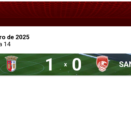
ro de 2025
a 14
1
0
SA
x