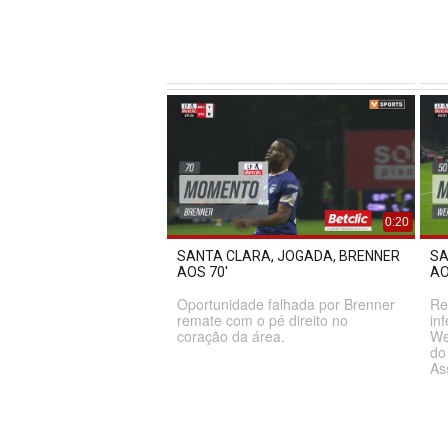
0:20
SANTA CLARA, JOGADA, BRENNER
SA
AOS 70'
AO
Oportunidade falhada por Brenner
Re
remate com o pé direito no
in
coração da área.
We
do
As