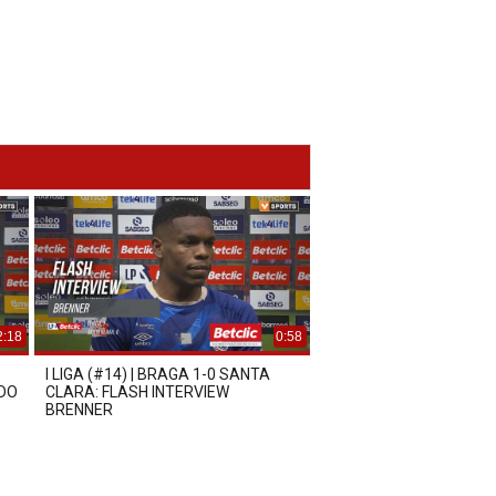
2:18
0:58
I LIGA (#14) | BRAGA 1-0 SANTA
RDO
CLARA: FLASH INTERVIEW
BRENNER