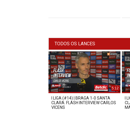
TODOS OS LANCES
5:12
I LIGA (#14) | BRAGA 1-0 SANTA
I 
CLARA: FLASH INTERVIEW CARLOS
CL
VICENS
M