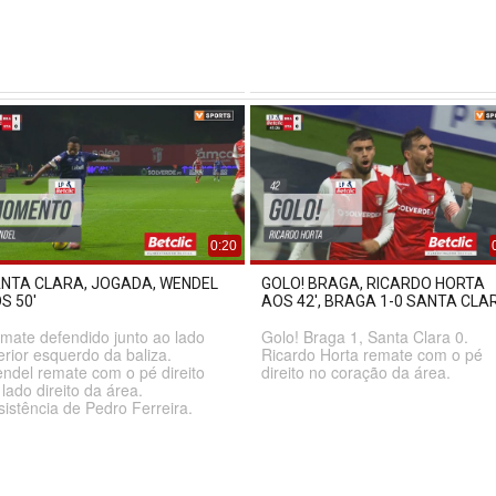
0:20
NTA CLARA, JOGADA, WENDEL
GOLO! BRAGA, RICARDO HORTA
S 50'
AOS 42', BRAGA 1-0 SANTA CLA
mate defendido junto ao lado
Golo! Braga 1, Santa Clara 0.
ferior esquerdo da baliza.
Ricardo Horta remate com o pé
ndel remate com o pé direito
direito no coração da área.
 lado direito da área.
sistência de Pedro Ferreira.