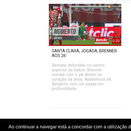
0:20
SANTA CLARA, JOGADA, BRENNER
AOS 26'
Remate defendido no centro
superior da baliza. Brenner
remate com o pé direito no
coração da área. Assistência de
Serginho com um passe em
profundidade.
Ao continuar a navegar está a concordar com a utilização 