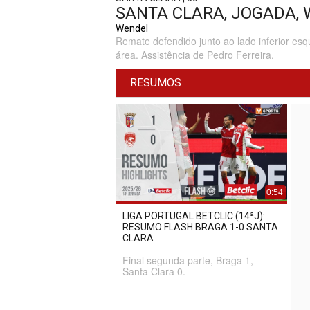
SANTA CLARA, JOGADA, 
Wendel
Remate defendido junto ao lado inferior esq
área. Assistência de Pedro Ferreira.
RESUMOS
0:54
LIGA PORTUGAL BETCLIC (14ªJ):
RESUMO FLASH BRAGA 1-0 SANTA
CLARA
Final segunda parte, Braga 1,
Santa Clara 0.