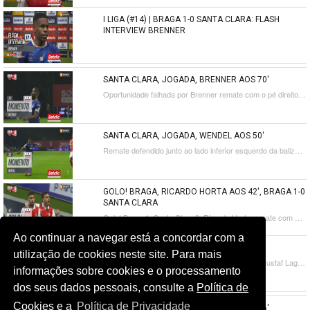
I LIGA (#14) | BRAGA 1-0 SANTA CLARA: FLASH
INTERVIEW BRENNER
SANTA CLARA, JOGADA, BRENNER AOS 70'
Oportunidade falhada por Brenner remate com o pé direito no coração da área.
SANTA CLARA, JOGADA, WENDEL AOS 50'
Remate defendido junto ao lado inferior esquerdo da baliza. Wendel remate com o pé direito do lado direito da área. Assistência de Pedro Ferreira.
GOLO! BRAGA, RICARDO HORTA AOS 42', BRAGA 1-0
SANTA CLARA
Golo! Braga 1, Santa Clara 0. Ricardo Horta remate com o pé direito no coração da área.
Ao continuar a navegar está a concordar com a
BRAGA, JOGADA, G. LAGERBIELKE AOS 39'
utilização de cookies neste site. Para mais
Remate defendido no lado esquerdo da baliza. Gustaf Lagerbielke de cabeça no coração da área. Assistência de Ricardo Horta com um cruzamento para a área.
informações sobre cookies e o processamento
dos seus dados pessoais, consulte a
Política de
Cookies
e a
Política de Privacidade
SANTA CLARA, JOGADA, BRENNER AOS 26'